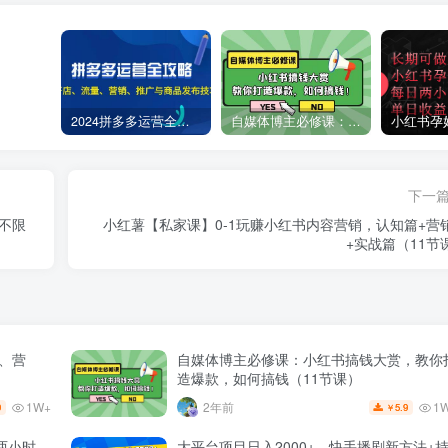
2024拼多多运营全攻略：开店、流量、营销、推广与商品发布技巧（无水印）
自媒体博主必修课：小红书搞钱大赏，教你打造爆款，如何搞钱（11节课）
下一
！不限
小红薯【私家课】0-1玩赚小红书内容营销，认知篇+营
+实战篇（11节
量、营
自媒体博主必修课：小红书搞钱大赏，教你
造爆款，如何搞钱（11节课）
1W+
1
2年前
9
5.9
￥
两小时，
大平台项目日入2000+，快手播剧新方法+