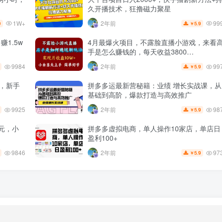
久开播技术，狂撸磁力聚星
1W+
99
2年前
9
5.9
￥
1.5w
4月最爆火项目，不露脸直播小游戏，来看
手是怎么赚钱的，每天收益3800…
9984
99
2年前
5.9
￥
+，新手
拼多多运最新营秘籍：业绩 增长实战课，从
基础到高阶，爆款打造与高效推广
9925
98
2年前
5.9
￥
元，小
拼多多虚拟电商，单人操作10家店，单店日
盈利100+
9846
97
2年前
5.9
￥