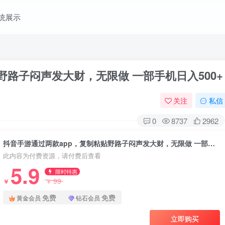
统展示
野路子闷声发大财，无限做 一部手机日入500+
关注
私信
0
8737
2962
抖音手游通过两款app，复制粘贴野路子闷声发大财，无限做 一部手机日入500+
此内容为付费资源，请付费后查看
5.9
限时特惠
99
￥
￥
免费
免费
黄金会员
钻石会员
立即购买