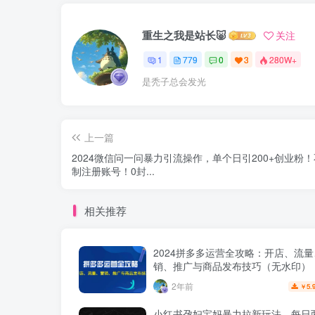
重生之我是站长🐷
关注
1
779
0
3
280W+
是秃子总会发光
上一篇
2024微信问一问暴力引流操作，单个日引200+创业粉
制注册账号！0封...
相关推荐
2024拼多多运营全攻略：开店、流
销、推广与商品发布技巧（无水印）
2年前
5.
￥
小红书孕妇宝妈暴力拉新玩法，每日