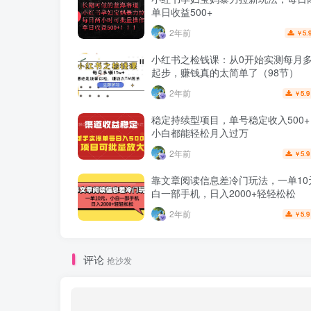
单日收益500+
2年前
5.
￥
小红书之检钱课：从0开始实测每月多赚
起步，赚钱真的太简单了（98节）
2年前
5.9
￥
稳定持续型项目，单号稳定收入500
小白都能轻松月入过万
2年前
5.9
￥
靠文章阅读信息差冷门玩法，一单10
白一部手机，日入2000+轻轻松松
2年前
5.9
￥
评论
抢沙发