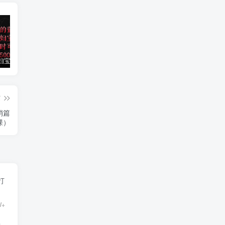
小红书孕妇宝妈暴力拉新玩法，每日两小时，单日收益500+
大平台项目日入2000+，快手播剧新方法+持久开播技术，狂撸磁力聚星
小红书之检钱课：从0开始实测每月多赚1.5w起步，赚钱真的太简单了（98节）
篇
销篇
课）
打
W+
持