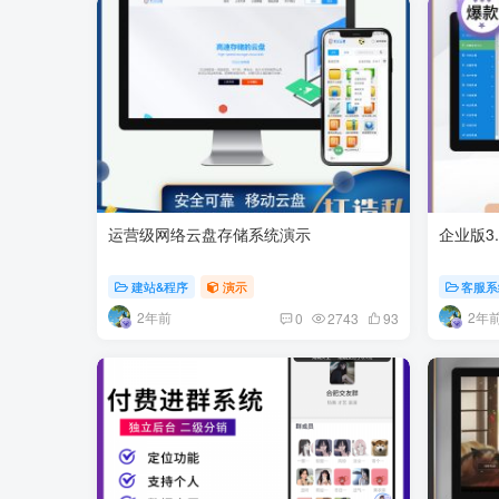
运营级网络云盘存储系统演示
企业版3
建站&程序
演示
客服系
2年前
2年
0
2743
93