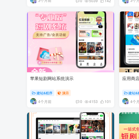
3个月前
3个
0
5039
142
苹果短剧网站系统演示
应用商
建站&程序
演示
建站&
4个月前
4个
0
4153
101