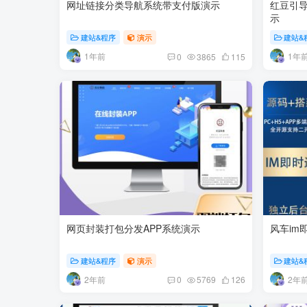
网址链接分类导航系统带支付版演示
红豆引
示
建站&程序
演示
建站&
1年前
1年
0
3865
115
网页封装打包分发APP系统演示
风车im
建站&程序
演示
建站&
2年前
2年
0
5769
126