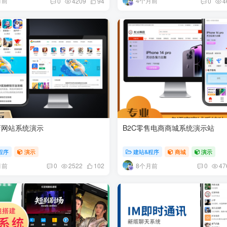
月前
4个月前
0
4209
94
0
4
店网站系统演示
B2C零售电商商城系统演示站
程序
演示
建站&程序
商城
演示
月前
8个月前
0
2522
102
0
47