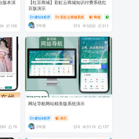
台版本演
【红豆商城】彩虹云商城知识付费系统红
豆版演示
建站&程序
彩虹云商城系统
商城
演示
首页置
2年前
94
156
0
5202
311
网址导航网站精美版系统演示
建站&程序
演示
2年前
583
76
0
5119
137