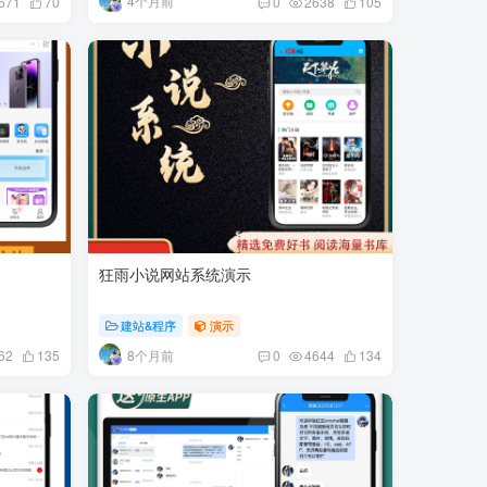
4个月前
671
70
0
2638
105
狂雨小说网站系统演示
建站&程序
演示
8个月前
62
135
0
4644
134