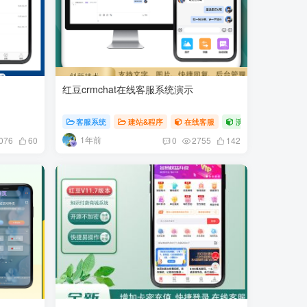
红豆crmchat在线客服系统演示
客服系统
建站&程序
在线客服
演示
1年前
076
60
0
2755
142