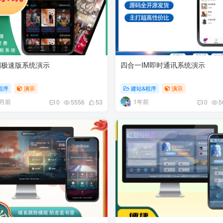
剧极速版系统演示
四合一IM即时通讯系统演示
程序
演示
建站&程序
演示
个月前
1年前
0
5556
53
0
5