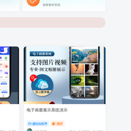
独家教程资源
红豆出品·
电子画册展示系统演示
建站&程序
演示