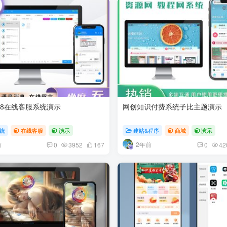
.8在线客服系统演示
网创知识付费系统子比主题演示
统
在线客服
演示
建站&程序
商城
演示
前
2年前
0
3952
167
0
42