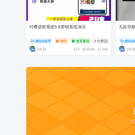
付费进群系统5.6营销系统演示
九款导航
建站&程序
演示
首页置顶
# 付费进群
# 营销系统
建站&
2年前
2年
0
9246
356