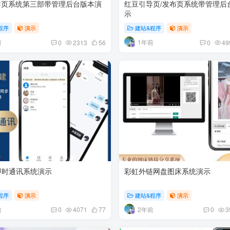
导页系统第三部带管理后台版本演
红豆引导页/发布页系统带管理后
示
程序
演示
建站&程序
演示
前
1年前
0
2313
56
0
49
即时通讯系统演示
彩虹外链网盘图床系统演示
程序
演示
建站&程序
演示
前
2年前
0
4071
77
0
3