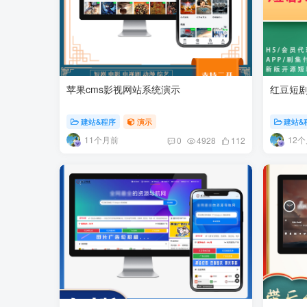
苹果cms影视网站系统演示
红豆短
建站&程序
演示
建站&
11个月前
12
0
4928
112