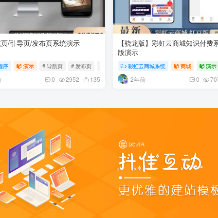
页/引导页/发布页系统演示
【骁龙版】彩虹云商城知识付费
版演示
程序
演示
# 导航页
# 发布页
# 引导页
彩虹云商城系统
商城
演示
前
2年前
0
2952
135
0
70