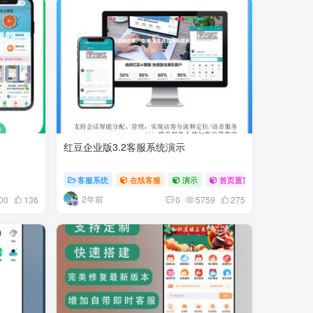
红豆企业版3.2客服系统演示
客服系统
在线客服
演示
首页置顶
2年前
00
136
0
5759
275