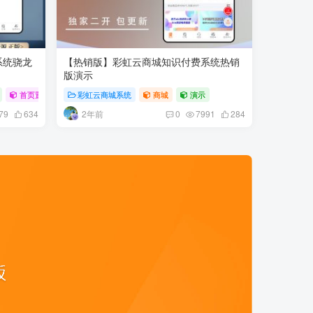
系统骁龙
【热销版】彩虹云商城知识付费系统热销
版演示
首页置顶
# 彩虹
彩虹云商城系统
# 云商城
# 知识付费
商城
演示
2年前
79
634
0
7991
284